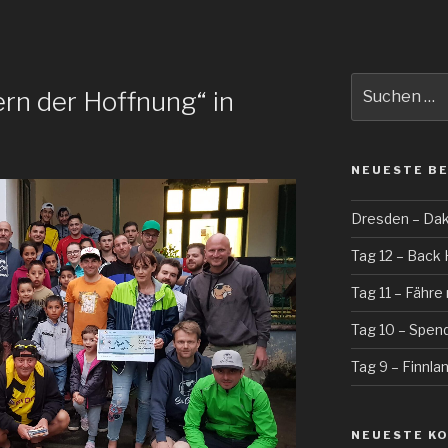
Suche
rn der Hoffnung“ in
nach:
NEUESTE B
Dresden – Daka
Tag 12 – Bac
Tag 11 – Fähr
Tag 10 – Spend
Tag 9 – Finnla
NEUESTE K