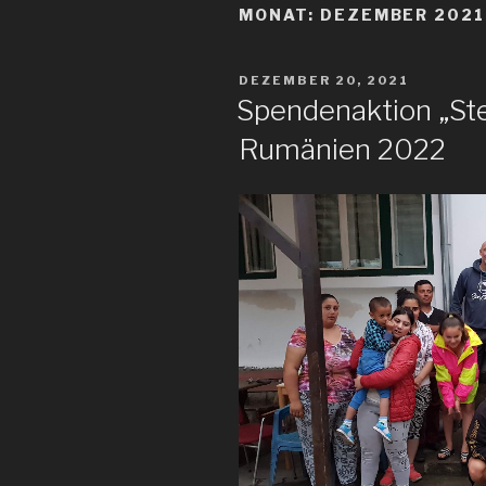
MONAT:
DEZEMBER 2021
VERÖFFENTLICHT
DEZEMBER 20, 2021
AM
Spendenaktion „Ste
Rumänien 2022