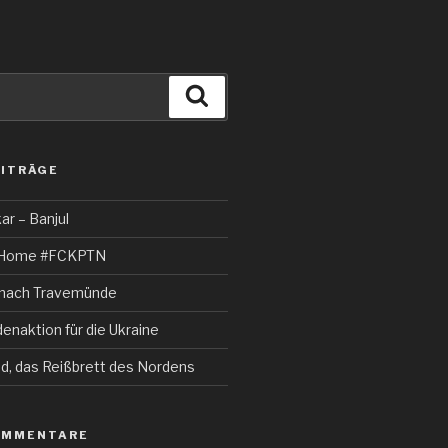
Suchen
EITRÄGE
r – Banjul
k Home #FCKPTN
e nach Travemünde
enaktion für die Ukraine
nd, das Reißbrett des Nordens
OMMENTARE