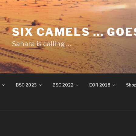
SIX CAMELS … GOE
Sahara is calling …
BSC 2023
BSC 2022
EOR 2018
Sho