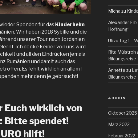
Micha
zu
Kinde
Alexander Erb
wieder Spenden für das
Kinderheim
Hoffnung“
änien. Wir haben 2018 Sybille und die
 während unserer Tour nach Jordanien
Uli
zu
Tag 1 – W
lernt. Ich denke keiner von uns wird
Rita Mülstroh
ichkeit und all den Eindrücken jemals
Bildungsreise
nz Rumänien und damit auch das
etroffen. Es fehlt wirklich an allem !
Annette
zu
Le
spenden mehr denn je gebraucht!
Bildungsreise
ARCHIV
r Euch wirklich von
Oktober 2025
 Bitte spendet!
März 2022
EURO hilft!
Februar 2022