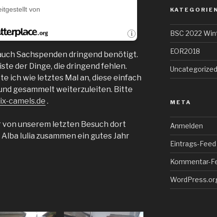
KATEGORIE
BSC 2022 Win
EOR2018
uch Sachspenden dringend benötigt.
iste der Dinge, die dringend fehlen.
Uncategorize
te ich wie letztes Mal an, diese einfach
und gesammelt weiterzuleiten. Bitte
ix-camels.de
.
META
r von unserem letzten Besuch dort
Anmelden
n Alba Iulia zusammen ein gutes Jahr
Eintrags-Feed
Kommentar-F
WordPress.or