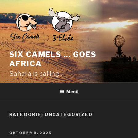
Zum
Inhalt
springen
SIX CAMELS … GOES
AFRICA
Sahara is calling …
Menü
KATEGORIE:
UNCATEGORIZED
VERÖFFENTLICHT
OKTOBER 8, 2025
AM