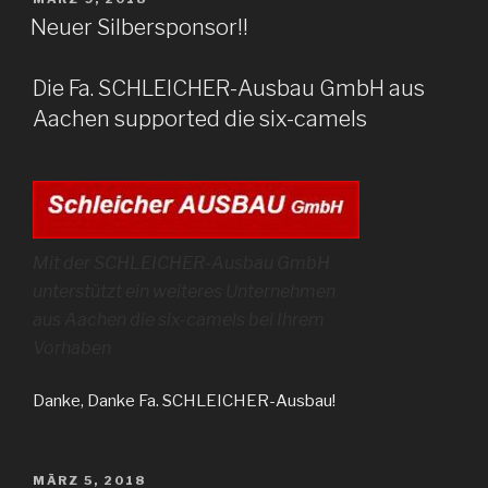
AM
Neuer Silbersponsor!!
Die Fa. SCHLEICHER-Ausbau GmbH aus
Aachen supported die six-camels
Mit der SCHLEICHER-Ausbau GmbH
unterstützt ein weiteres Unternehmen
aus Aachen die six-camels bei Ihrem
Vorhaben
Danke, Danke Fa. SCHLEICHER-Ausbau!
VERÖFFENTLICHT
MÄRZ 5, 2018