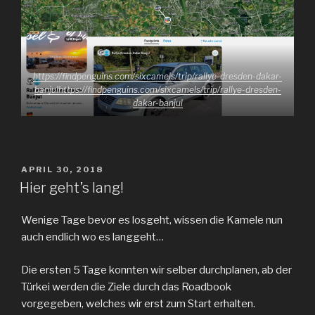
https://findpenguins.com/sixcamels/trip/rallye-dresden-dakar-
banjulhttps://findpenguins.com/sixcamels/trip/rallye-dresden-
dakar-banjul
VERÖFFENTLICHT
APRIL 30, 2018
AM
Hier geht’s lang!
Wenige Tage bevor es losgeht, wissen die Kamele nun
auch endlich wo es langgeht…
Die ersten 5 Tage konnten wir selber durchplanen, ab der
Türkei werden die Ziele durch das Roadbook
vorgegeben, welches wir erst zum Start erhalten.