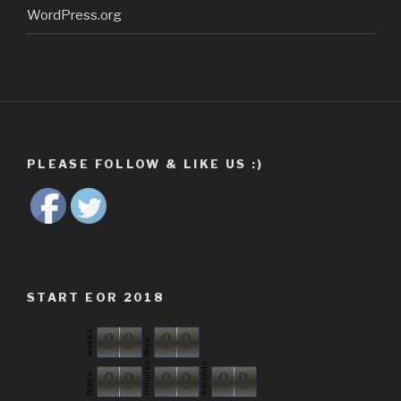
WordPress.org
PLEASE FOLLOW & LIKE US :)
START EOR 2018
0
0
0
0
weeks
days
minutes
seconds
0
0
0
0
0
0
hours