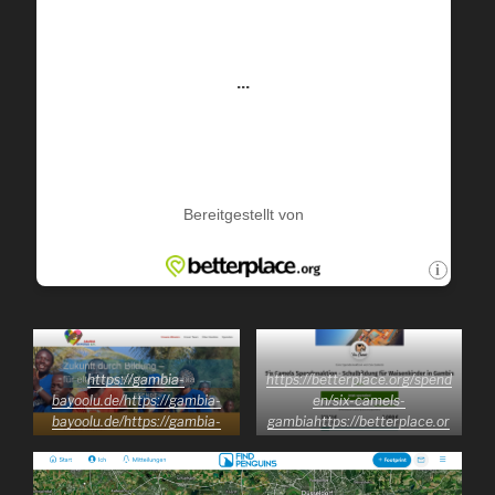
https://gambia-
https://betterplace.org/spend
bayoolu.de/
https://gambia-
en/six-camels-
bayoolu.de/
https://gambia-
gambia
https://betterplace.or
bayoolu.de/
g/spenden/six-camels-
gambia