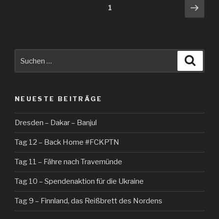
Beitragsnavigation
Näch
Seite
1
Seit
Suche
Suche
nach:
NEUESTE BEITRÄGE
Dresden – Dakar – Banjul
Tag 12 – Back Home #FCKPTN
Tag 11 – Fähre nach Travemünde
Tag 10 – Spendenaktion für die Ukraine
Tag 9 – Finnland, das Reißbrett des Nordens