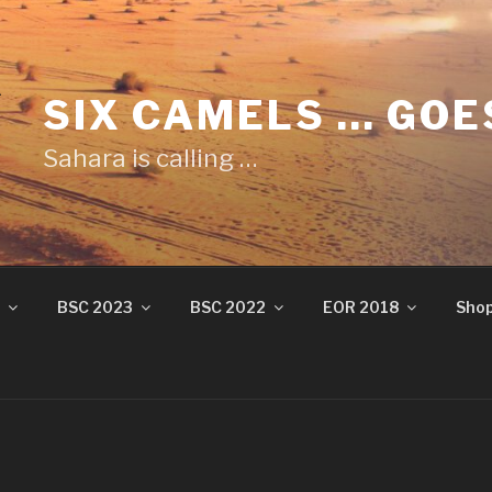
SIX CAMELS … GOE
Sahara is calling …
BSC 2023
BSC 2022
EOR 2018
Sho