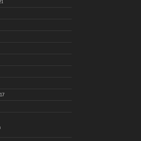
21
17
N