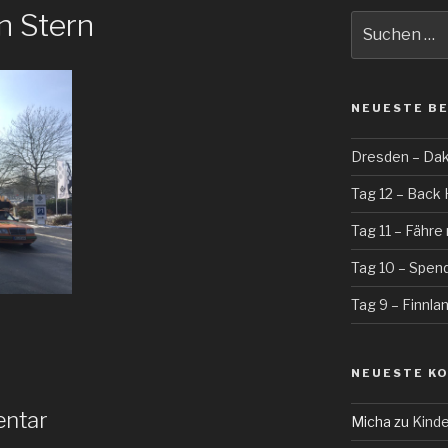
n Stern
Suche
nach:
NEUESTE B
Dresden – Daka
Tag 12 – Bac
Tag 11 – Fähr
Tag 10 – Spend
Tag 9 – Finnla
NEUESTE K
entar
Micha
zu
Kinde