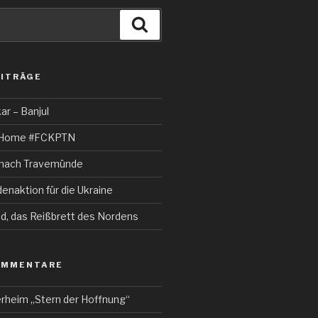
Suchen
EITRÄGE
r – Banjul
k Home #FCKPTN
e nach Travemünde
enaktion für die Ukraine
nd, das Reißbrett des Nordens
OMMENTARE
rheim „Stern der Hoffnung“