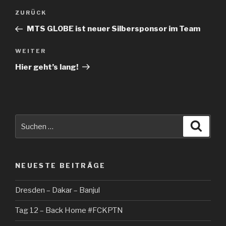
Beitragsnavigation
Vorheriger
ZURÜCK
Beitrag
MTS GLOBE ist neuer Silbersponsor im Team
Nächster
WEITER
Beitrag
Hier geht’s lang!
Suche
Suche
nach:
NEUESTE BEITRÄGE
Dresden – Dakar – Banjul
Tag 12 – Back Home #FCKPTN