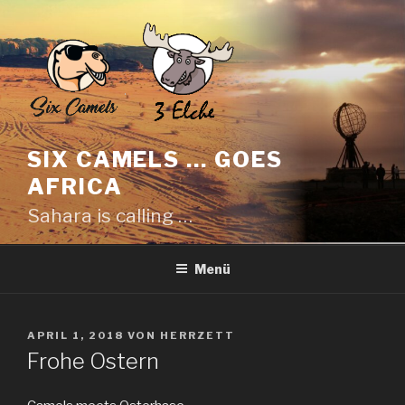
Zum
Inhalt
springen
SIX CAMELS … GOES
AFRICA
Sahara is calling …
Menü
VERÖFFENTLICHT
APRIL 1, 2018
VON
HERRZETT
AM
Frohe Ostern