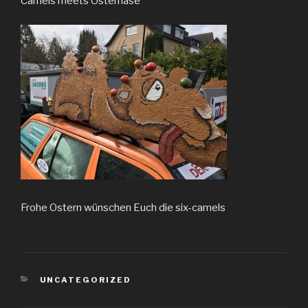
Camels meets Osterhase
Frohe Ostern wünschen Euch die six-camels
KATEGORIEN
UNCATEGORIZED