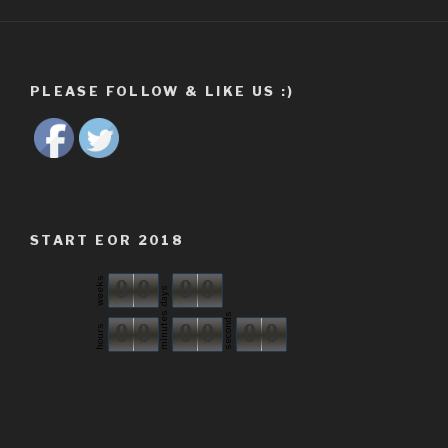
PLEASE FOLLOW & LIKE US :)
START EOR 2018
0
0
0
0
weeks
days
minutes
seconds
0
0
0
0
0
0
hours