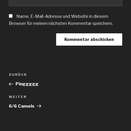
Name, E-Mail-Adresse und Website in diesem
Browser für meinen nächsten Kommentar speichern.
Beitragsnavigation
Vorheriger
ZURÜCK
Beitrag
Pinggggg
Nächster
WEITER
Beitrag
6/6 Camels